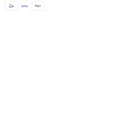
или
Да
Нет