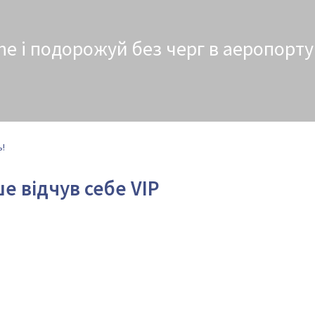
ne і подорожуй без черг в аеропорту
ь!
ше відчув себе VIP