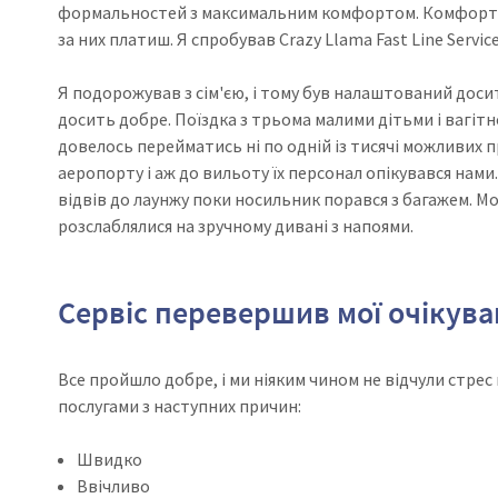
формальностей з максимальним комфортом. Комфорт т
за них платиш. Я спробував Crazy Llama Fast Line Servic
Я подорожував з сім'єю, і тому був налаштований доси
досить добре. Поїздка з трьома малими дітьми і вагітн
довелось перейматись ні по одній із тисячі можливих пр
аеропорту і аж до вильоту їх персонал опікувався нами
відвів до лаунжу поки носильник порався з багажем. Мої 
розслаблялися на зручному дивані з напоями.
Сервіс перевершив мої очікув
Все пройшло добре, і ми ніяким чином не відчули стрес 
послугами з наступних причин:
Швидко
Ввічливо