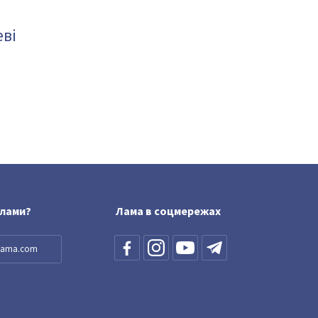
ві
блами?
Лама в соцмережах
llama.com