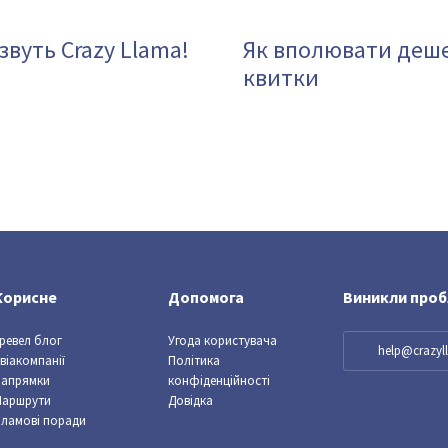
звуть Crazy Llama!
Як вполювати деше
квитки
Корисне
Допомога
Виникли про
ревел блог
Угода користувача
help@crazy
віакомпанії
Політика
Напрямки
конфіденційності
Маршрути
Довідка
ламові поради