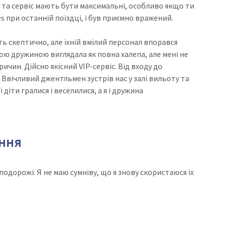
а сервіс мають бути максимальні, особливо якщо ти
es при останній поїздці, і був приємно вражений.
ть скептично, але їхній вмілий персонал впорався
ою дружиною виглядала як повна халепа, але мені не
ичин. Дійсно якісний VIP-сервіс. Від входу до
. Ввічливий джентльмен зустрів нас у залі вильоту та
діти гралися і веселилися, а я і дружина
ання
подорожі. Я не маю сумніву, що я знову скористаюся їх