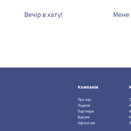
Вечір в хату!
Мене 
Компанія
Про нас
Т
Ліцензії
А
Партнери
Відгуки
Афіліатам
Л