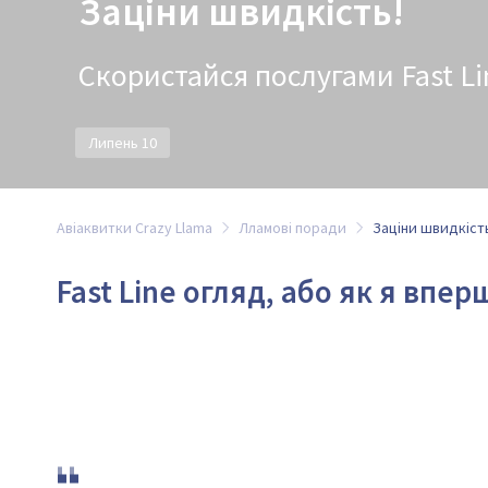
Заціни швидкість!
Скористайся послугами Fast Li
Липень 10
Авіаквитки Crazy Llama
Лламові поради
Заціни швидкіст
Fast Line огляд, або як я впер