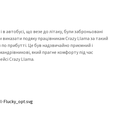
і в автобусі, що везе до літаку, були заброньовані
 би виказати подяку працівникам Crazy Llama за такий
и по прибутті. Це був надзвичайно приємний і
мандрівникові, який прагне комфорту під час
ейсі Crazy Llama.