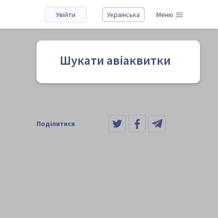
Увійти
Українська
Меню
Шукати авіаквитки
Поділитися