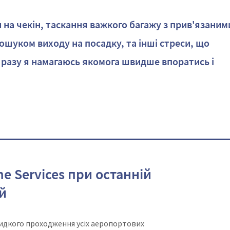
и на чекін, таскання важкого багажу з прив'язаним
пошуком виходу на посадку, та інші стреси, що
 разу я намагаюсь якомога швидше впоратись і
ne Services при останній
й
видкого проходження усіх аеропортових