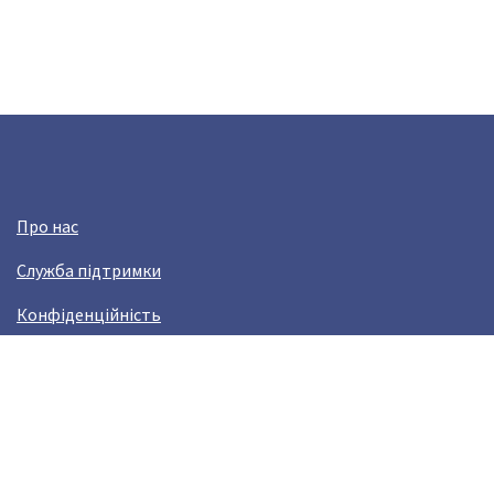
Про нас
Служба підтримки
Конфіденційність
Угода користувача
Заробляй з Crazy Llama!
Виникли проблами?