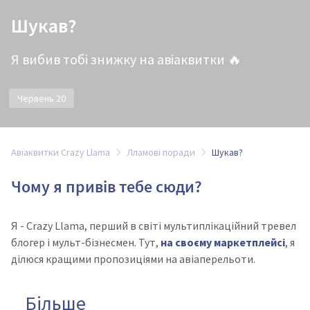
Шукав?
Я вибив тобі знижку на авіаквитки 🔥
Червень 20
Авіаквитки Crazy Llama
Лламові поради
Шукав?
Чому я привів тебе сюди?
Я - Crazy Llama, перший в світі мультиплікаційний тревел
блогер і мульт-бізнесмен. Тут,
на своєму маркетплейсі
, я
ділюся кращими пропозиціями на авіаперельоти.
Більше