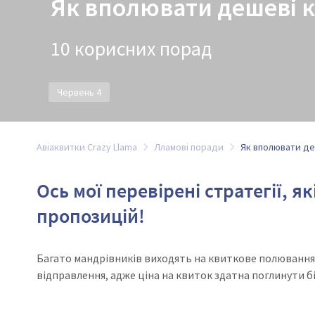
Як вполювати дешеві 
10 корисних порад
Червень 4
Авіаквитки Crazy Llama
Лламові поради
Як вполювати де
Ось мої перевірені стратегії, я
пропозицій!
Багато мандрівників виходять на квиткове полювання з
відправлення, адже ціна на квиток здатна поглинути 