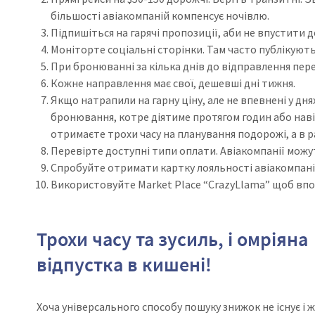
більшості авіакомпаній компенсує ночівлю.
Підпишіться на гарячі пропозиції, аби не впустити 
Моніторте соціальні сторінки. Там часто публікуют
При бронюванні за кілька днів до відправлення переди
Кожне направлення має свої, дешевші дні тижня.
Якщо натрапили на гарну ціну, але не впевнені у д
бронювання, котре діятиме протягом годин або наві
отримаєте трохи часу на планування подорожі, а в р
Перевірте доступні типи оплати. Авіакомпанії мож
Спробуйте отримати картку лояльності авіакомпані
Використовуйте Market Place “CrazyLlama” щоб вп
Трохи часу та зусиль, і омріяна
відпустка в кишені!
Хоча універсального способу пошуку знижок не існує і