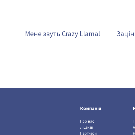
Мене звуть Crazy Llama!
Зацін
Компанія
Про нас
Т
Ліцензії
А
Партнери