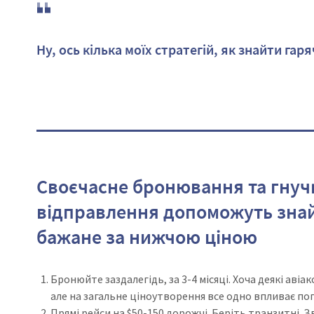
Ну, ось кілька моїх стратегій, як знайти гаря
Своєчасне бронювання та гнуч
відправлення допоможуть зна
бажане за нижчою ціною
Бронюйте заздалегідь, за 3-4 місяці. Хоча деякі авіа
але на загальне ціноутворення все одно впливає по
Прямі рейси на $50-150 дорожчі. Беріть транзитні. З