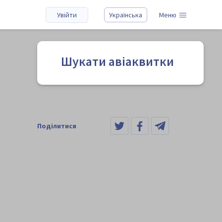
Увійти
Українська
Меню
Шукати авіаквитки
Поділитися