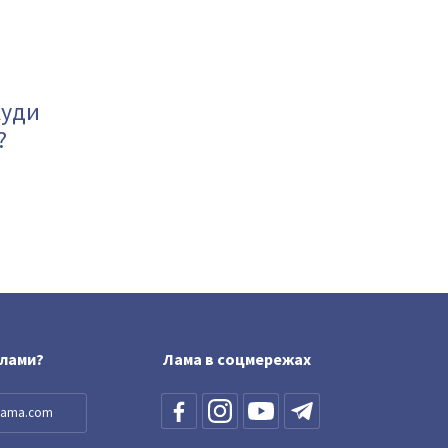
куди
?
блами?
Лама в соцмережах
llama.com