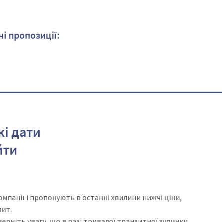
чі пропозиції:
кі дати
йти
компанії і пропонують в останні хвилини нижчі ціни,
пит.
верніть увагу, що в разі тривалої транзитної зупинки