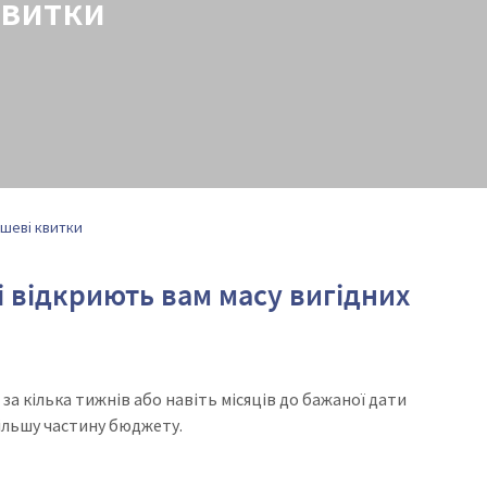
квитки
шеві квитки
кі відкриють вам масу вигідних
а кілька тижнів або навіть місяців до бажаної дати
більшу частину бюджету.