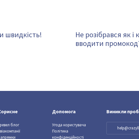
и швидкість!
Не розібрався як і 
вводити промокод
Корисне
Допомога
Виникли про
ревел блог
Угода користувача
help@crazy
віакомпанії
Політика
Напрямки
конфіденційності