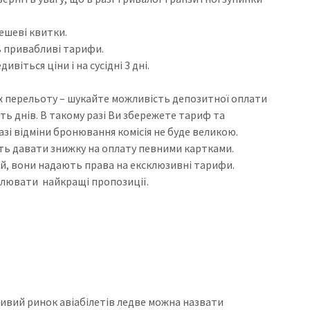
дешеві квитки.
ь привабливі тарифи.
віться ціни і на сусідні 3 дні.
нях перельоту – шукайте можливість депозитної оплати
ть днів. В такому разі Ви збережете тариф та
азі відміни бронювання комісія не буде великою.
уть давати знижку на оплату певними картками.
й, вони надають права на ексклюзивні тарифи.
олювати найкращі пропозиції.
 живий ринок авіабілетів ледве можна назвати