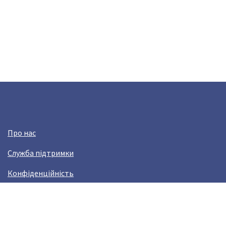
Про нас
Служба підтримки
Конфіденційність
Угода користувача
Заробляй з Crazy Llama!