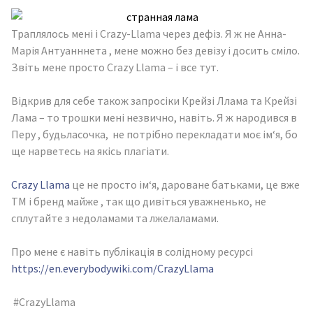
Траплялось мені і Crazy-Llama через дефіз. Я ж не Анна-
Марія Антуанннета , мене можно без девізу і досить сміло.
Звіть мене просто Crazy Llama – і все тут.
Відкрив для себе також запросіки Крейзі Ллама та Крейзі
Лама – то трошки мені незвично, навіть. Я ж народився в
Перу , будьласочка, не потрібно перекладати моє ім‘я, бо
ще нарветесь на якісь плагіати.
Crazy Llama
це не просто ім‘я, дароване батьками, це вже
ТМ і бренд майже , так що дивіться уважненько, не
сплутайте з недоламами та лжелаламами.
Про мене є навіть публікація в солідному ресурсі
https://en.everybodywiki.com/CrazyLlama
#CrazyLlama