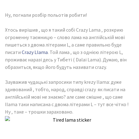
Ну, погнали розбір польотів робити!
Хтось вирішив , що я такий собі Crazy Lama , розкрию
огроменну таємницю – слово лама на англійській мові
пишеться з двома літерами L, а саме правильно буде
писати
Crazy Llama
. Той лама , що з однією літерою L,
проживає наразі десь у Тибеті ( Dalai Lama). Думаю, він
образиться, якщо його будуть називати crazy.
Зауважив чудацькі запросики типу krezy llama: дуже
здивований , тобто, народ, справді crazy як писати на
англійській мові не знаємо? але саме смішне , що саме
llama таки написана с двома літерами L – тут все чітко !
Ну , таке – трошки зараховано.