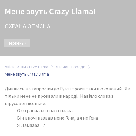
Мене звуть Crazy Llama!
ОХРАНА ОТМЄНА
Червень 4
Авіаквитки Crazy Llama
Лламові поради
Мене звуть Crazy Llama!
Дивлюсь на запросіки до Гугл і трохи таки шокований. Як
тільки мене не прозвали в народі.
Навіяло слова з
вірусової пісеньки:
Охххранаааа отмєєєнаааа
Він вночі назвав мене Гєна, а я не Гєна
Я Ламаааа…‘