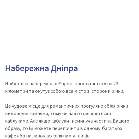
Набережна Дніпра
Найдовша набережна в Європі простягається на 23
кілометри та окутує собою все місто зі сторони річки.
Це чудове місце для романтичних прогулянок біля річки
вимощене камнями, тому не надто сміщається з
каблуками. Але якщо каблуки- неминуча частина Вашого
образу, то Ві можете перепочити в одному багатьох
кафе або на лавочках біля пам'ятників.