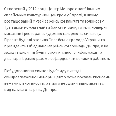
Створений у 2012 році, Центр Менора є найбільшим
єврейським культурним центром у Європі, в якому
розташований Музей єврейської пам'яті та Голокосту.
Тут також можна знайти банкетні зали, готелі, кошерні
магазини і ресторани, художню галерею та синагогу.
Проект будівлі очолила Єврейська громада України та
президенти Об'єднаної єврейської громади Дніпра, а на
заході відкриття були присутні міністр інформації та
діаспори Ізраїлю разом з сефардським великим рабином.
Побудований як символ іудаїзму у вигляді
семирозгалуженої менори, центр може похвалитися семи
вежами різної висоти, а з його вершини відкривається
вид на місто та річку Дніпро.