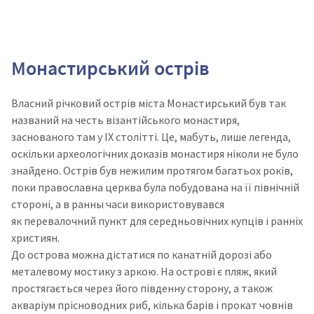
Монастирський острів
Власний річковий острів міста Монастирський був так
названий на честь візантійського монастиря,
заснованого там у ІХ столітті. Це, мабуть, лише легенда,
оскільки археологічних доказів монастиря ніколи не було
знайдено. Острів був нежилим протягом багатьох років,
поки православна церква була побудована на її північній
стороні, а в ранны часи використовувався
як
перевалочний пункт для середньовічних купців і ранніх
християн.
До острова можна дістатися по канатній дорозі або
металевому мостику з аркою. На острові є пляж, який
простягається через його південну сторону, а також
акваріум прісноводних риб, кілька барів і прокат човнів