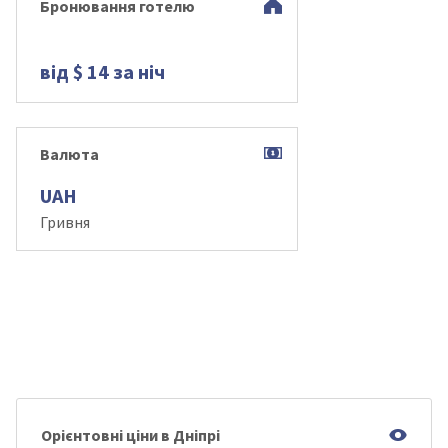
Бронювання готелю
від $ 14 за ніч
Валюта
UAH
Гривня
Орієнтовні ціни в Дніпрі