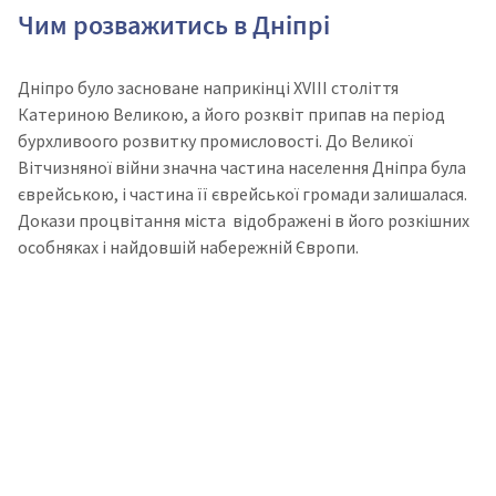
Чим розважитись в Дніпрі
Дніпро було засноване наприкінці XVIII століття
Катериною Великою, а його розквіт припав на період
бурхливоого розвитку промисловості. До Великої
Вітчизняної війни значна частина населення Дніпра була
єврейською, і частина її єврейської громади залишалася.
Докази процвітання міста відображені в його розкішних
особняках і найдовшій набережній Європи.