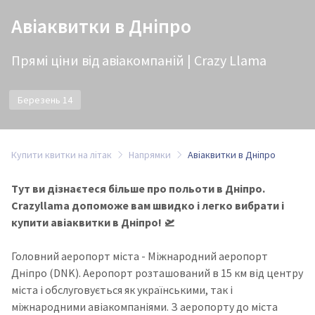
Авіаквитки в Дніпро
Прямі ціни від авіакомпаній | Crazy Llama
Березень 14
Купити квитки на літак
Напрямки
Авіаквитки в Дніпро
Тут ви дізнаєтеся більше про польоти в Дніпро.
Crazyllama допоможе вам швидко і легко вибрати і
купити авіаквитки в Дніпро! 🛫
Головний аеропорт міста - Міжнародний аеропорт
Дніпро (DNK). Аеропорт розташований в 15 км від центру
міста і обслуговується як українськими, так і
міжнародними авіакомпаніями. З аеропорту до міста