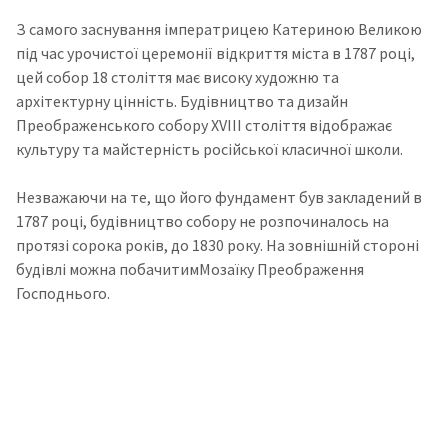
З самого заснування імператрицею Катериною Великою
під час урочистої церемонії відкриття міста в 1787 році,
цей собор 18 століття має високу художню та
архітектурну цінність. Будівництво та дизайн
Преображенського собору XVIII століття відображає
культуру та майстерність російської класичної школи.
Незважаючи на те, що його фундамент був закладений в
1787 році, будівництво собору не розпочиналось на
протязі сорока років, до 1830 року. На зовнішній стороні
будівлі можна побачитимМозаїку Преображення
Господнього.