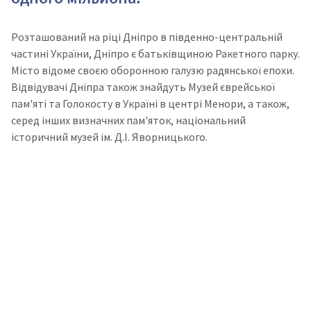
Розташований на ріці Дніпро в південно-центральній
частині України, Дніпро є батьківщиною Ракетного парку.
Місто відоме своєю оборонною галузю радянської епохи.
Відвідувачі Дніпра також знайдуть Музей єврейської
пам'яті та Голокосту в Україні в центрі Менори, а також,
серед інших визначних пам'яток, національний
історичний музей ім. Д.І. Яворницького.