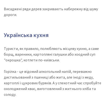
Висаджені ряди дерев закривають набережну від шуму
дороги.
Українська кухня
Туристи, як правило, полюбляють місцеву хухню, а саме
борщ, вареники, картопляні галушки або хоодний суп
"окрошка", котлети по-київськи.
Горілка - це відомий алкогольний напій, переважно
дистильований з пшениці або жита, але іноді з меду,
картоплі і цукрових буряків. А у спекотний час спробуйте
охолоджений квас, виготовлений з житнього хліба та
солоду.