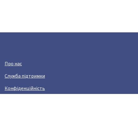
Про нас
Служба підтримки
Конфіденційність
Угода користувача
Заробляй з Crazy Llama!
Виникли проблами?