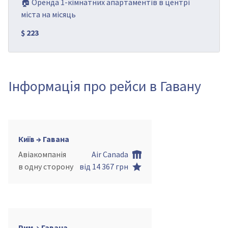
🏠 Оренда 1-кімнатних апартаментів в центрі
міста на місяць
$ 223
Інформація про рейси в Гавану
Київ → Гавана
Авіакомпанія
Air Canada
в одну сторону
від 14 367 грн
Рим → Гавана