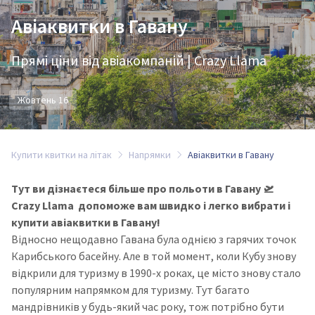
Авіаквитки в Гавану
Прямі ціни від авіакомпаній | Crazy Llama
Жовтень 16
Купити квитки на літак
Напрямки
Авіаквитки в Гавану
Тут ви дізнаєтеся більше про польоти в Гавану 🛫
Crazy Llama допоможе вам швидко і легко вибрати і
купити авіаквитки в Гавану!
Відносно нещодавно Гавана була однією з гарячих точок
Карибського басейну. Але в той момент, коли Кубу знову
відкрили для туризму в 1990-х роках, це місто знову стало
популярним напрямком для туризму. Тут багато
мандрівників у будь-який час року, тож потрібно бути