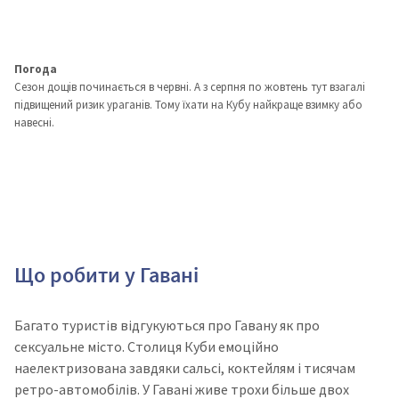
Погода
Сезон дощів починається в червні. А з серпня по жовтень тут взагалі
підвищений ризик ураганів. Тому їхати на Кубу найкраще взимку або
навесні.
Що робити у Гавані
Багато туристів відгукуються про Гавану як про
сексуальне місто. Столиця Куби емоційно
наелектризована завдяки сальсі, коктейлям і тисячам
ретро-автомобілів. У Гавані живе трохи більше двох