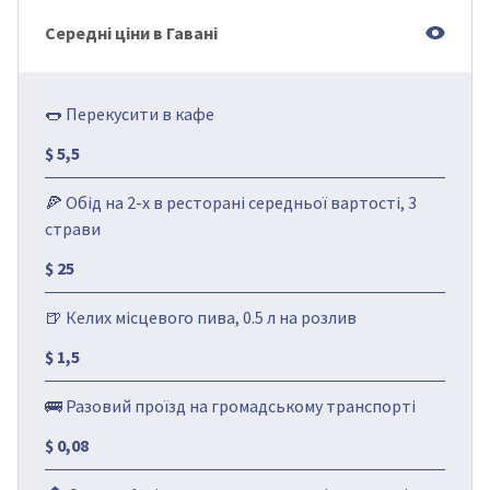
Середні ціни в Гавані
🌭 Перекусити в кафе
$ 5,5
🍕 Обід на 2-х в ресторані середньої вартості, 3
страви
$ 25
🍺 Келих місцевого пива, 0.5 л на розлив
$ 1,5
🚌 Разовий проїзд на громадському транспорті
$ 0,08