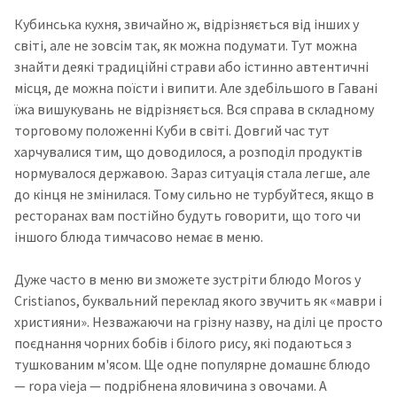
Кубинська кухня, звичайно ж, відрізняється від інших у
світі, але не зовсім так, як можна подумати. Тут можна
знайти деякі традиційні страви або істинно автентичні
місця, де можна поїсти і випити. Але здебільшого в Гавані
їжа вишукувань не відрізняється. Вся справа в складному
торговому положенні Куби в світі. Довгий час тут
харчувалися тим, що доводилося, а розподіл продуктів
нормувалося державою. Зараз ситуація стала легше, але
до кінця не змінилася. Тому сильно не турбуйтеся, якщо в
ресторанах вам постійно будуть говорити, що того чи
іншого блюда тимчасово немає в меню.
Дуже часто в меню ви зможете зустріти блюдо Moros y
Cristianos, буквальний переклад якого звучить як «маври і
християни». Незважаючи на грізну назву, на ділі це просто
поєднання чорних бобів і білого рису, які подаються з
тушкованим м'ясом. Ще одне популярне домашнє блюдо
— ropa vieja — подрібнена яловичина з овочами. А