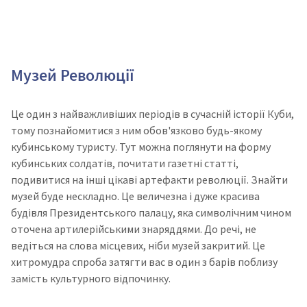
Музей Революції
Це один з найважливіших періодів в сучасній історії Куби,
тому познайомитися з ним обов'язково будь-якому
кубинському туристу. Тут можна поглянути на форму
кубинських солдатів, почитати газетні статті,
подивитися на інші цікаві артефакти революції. Знайти
музей буде нескладно. Це величезна і дуже красива
будівля Президентського палацу, яка символічним чином
оточена артилерійськими знаряддями. До речі, не
ведіться на слова місцевих, ніби музей закритий. Це
хитромудра спроба затягти вас в один з барів поблизу
замість культурного відпочинку.