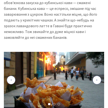
обов'язкова закуска до кубинської кави — смажені
банани. Кубинська кава — це еспресо, змішане під час
заварювання з цукром. Воно настільки міцне, що його
подають у крихітних чашках. А знайти що-небудь на
зразок лавандового латте в Гавані буде практично
неможливо. Тож звикайте до дуже міцної кави і
замовляйте до неї смажених бананів.