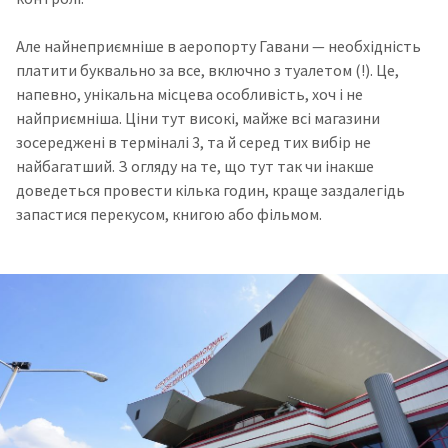
Але найнеприємніше в аеропорту Гавани — необхідність
платити буквально за все, включно з туалетом (!). Це,
напевно, унікальна місцева особливість, хоч і не
найприємніша. Ціни тут високі, майже всі магазини
зосереджені в терміналі 3, та й серед тих вибір не
найбагатший. З огляду на те, що тут так чи інакше
доведеться провести кілька годин, краще заздалегідь
запастися перекусом, книгою або фільмом.