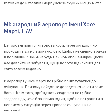
готовим до натовпів і черг у всіх значущих місцях міста.
Міжнародний аеропорт імені Хосе
Марті, HAV
Це головні повітряні ворота Куби, через які щорічно
проходить 3,5 мільйона чоловік. Цифра не сильно вражає
в порівнянні з яким-небудь Пекіном або Сан-Франциско.
Але давайте не забувати, що ці ворота відкрилися для
світу зовсім недавно.
В аеропорту Хосе Марті потрібно приготуватися до
очікування. Причому найдовше доведеться чекати саме
багаж. Крім того, приїжджати сюди теж потрібно
заздалегідь, хоча б за кілька годин, щоб не потрапити в
неприємну ситуацію через тривале очікування на
контролі.