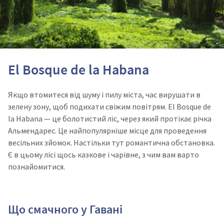
El Bosque de la Habana
Якщо втомитеся від шуму і пилу міста, час вирушати в
зелену зону, щоб подихати свіжим повітрям. El Bosque de
la Habana — це болотистий ліс, через який протікає річка
Альмендарес. Це найпопулярніше місце для проведення
весільних зйомок. Настільки тут романтична обстановка.
Є в цьому лісі щось казкове і чарівне, з чим вам варто
познайомитися.
Що смачного у Гавані