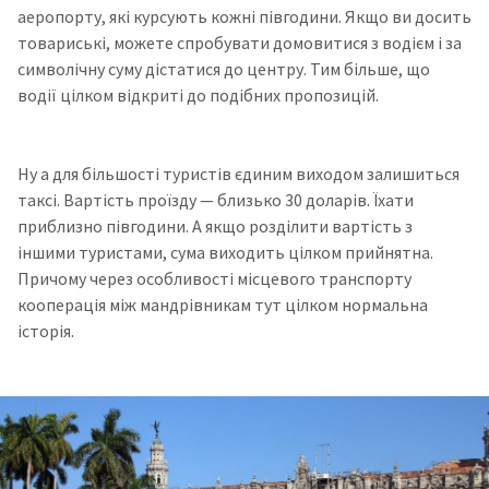
аеропорту, які курсують кожні півгодини. Якщо ви досить
товариські, можете спробувати домовитися з водієм і за
символічну суму дістатися до центру. Тим більше, що
водії цілком відкриті до подібних пропозицій.
Ну а для більшості туристів єдиним виходом залишиться
таксі. Вартість проїзду — близько 30 доларів. Їхати
приблизно півгодини. А якщо розділити вартість з
іншими туристами, сума виходить цілком прийнятна.
Причому через особливості місцевого транспорту
кооперація між мандрівникам тут цілком нормальна
історія.