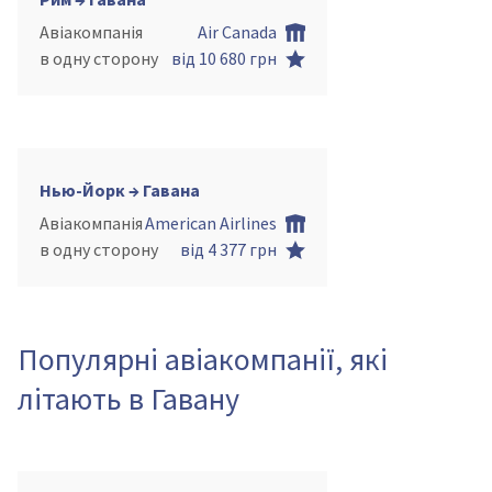
Авіакомпанія
Air Canada
в одну сторону
від 10 680 грн
Нью-Йорк → Гавана
Авіакомпанія
American Airlines
в одну сторону
від 4 377 грн
Популярні авіакомпанії, які
літають в Гавану