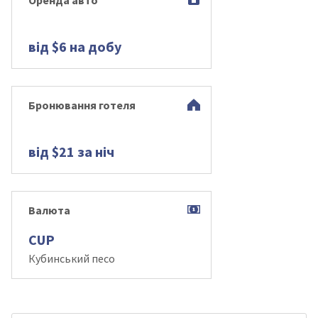
Оренда авто
від $6 на добу
Бронювання готеля
від $21 за ніч
Валюта
CUP
Кубинський песо