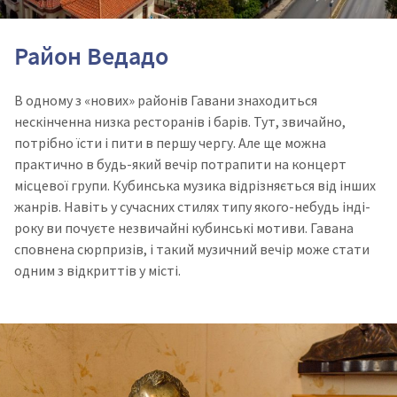
Район Ведадо
В одному з «нових» районів Гавани знаходиться
нескінченна низка ресторанів і барів. Тут, звичайно,
потрібно їсти і пити в першу чергу. Але ще можна
практично в будь-який вечір потрапити на концерт
місцевої групи. Кубинська музика відрізняється від інших
жанрів. Навіть у сучасних стилях типу якого-небудь інді-
року ви почуєте незвичайні кубинські мотиви. Гавана
сповнена сюрпризів, і такий музичний вечір може стати
одним з відкриттів у місті.