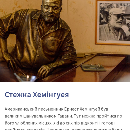
Стежка Хемінгуея
Американський письменник Ернест Хемінгуей був
великим шанувальником Гавани. Тут можна пройтися по
його улюблених місцях, які до сих пір відкриті і готові
приймати туристів. Наприклад, можна зазирнути в бари