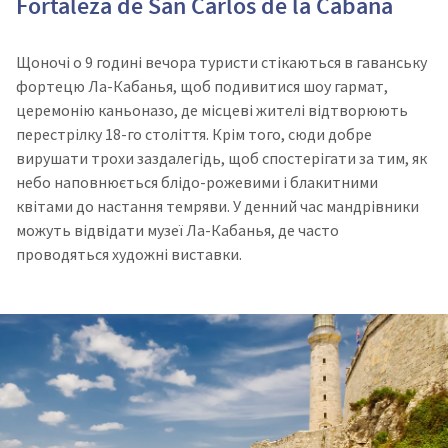
Fortaleza de San Carlos de la Cabaña
Щоночі о 9 годині вечора туристи стікаються в гаванську
фортецю Ла-Кабанья, щоб подивитися шоу гармат,
церемонію каньоназо, де місцеві жителі відтворюють
перестрілку 18-го століття. Крім того, сюди добре
вирушати трохи заздалегідь, щоб спостерігати за тим, як
небо наповнюється блідо-рожевими і блакитними
квітами до настання темряви. У денний час мандрівники
можуть відвідати музеї Ла-Кабанья, де часто
проводяться художні виставки.