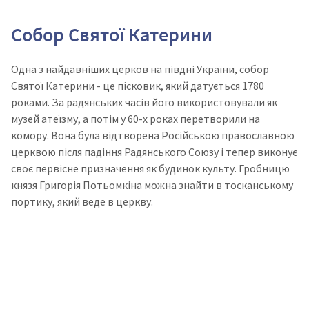
Собор Святої Катерини
Одна з найдавніших церков на півдні України, собор
Святої Катерини - це пісковик, який датується 1780
роками. За радянських часів його використовували як
музей атеїзму, а потім у 60-х роках перетворили на
комору.
Вона була відтворена Російською православною
церквою після падіння Радянського Союзу і тепер виконує
своє первісне призначення як будинок культу. Гробницю
князя Григорія Потьомкіна можна знайти в тосканському
портику, який веде в церкву.