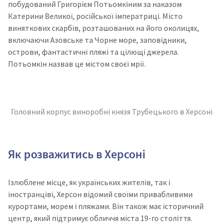
побудований Григорієм Потьомкіним за наказом
Катерини Великої, російської імператриці. Місто
виняткових скарбів, розташованих на його околицях,
включаючи Азовське та Чорне море, заповідники,
острови, фантастичні пляжі та цілющі джерела.
Потьомкін назвав це містом своєї мрії.
Головний корпус виноробні князя Трубецького в Херсоні
Як розважитись в Херсоні
Ізлюблене місце, як українських жителів, так і
іностранціві, Херсон відомий своїми привабливими
курортами, морем і пляжами. Він також має історичний
центр, який підтримує обличчя міста 19-го століття.