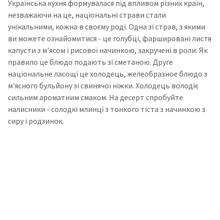
Українська кухня формувалася під впливом різних країн,
незважаючи на це, національні страви стали
унікальними, кожна в своєму роді.
Одна зі страв, з якими
ви можете ознайомитися - це голубці, фаршировані листя
капусти з м'ясом і рисової начинкою, закручені в роли. Як
правило це блюдо подають зі сметаною.
Друге
національне ласощі це холодець, желеобразное блюдо з
м'ясного бульйону зі свинячої ніжки. Холодець володіє
сильним ароматним смаком.
На десерт спробуйте
налисники - солодкі млинці з тонкого тіста з начинкою з
сиру і родзинок.