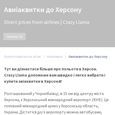
Авиіаквитки до Херсону
Direct prices from airlines | Crazy Llama
Липень 31
Купити квитки на літак
Напрямки
Авиіаквитки до Херсону
Тут ви дізнаєтеся більше про польоти в Херсон.
Crazy Llama допоможе вам швидко і легко вибрати і
купити авіаквитки в Херсон🛫
Розташований у Чорнобаївці, в 15 км від центру міста
Херсона, є Херсонський міжнародний аеропорт (KHE). Це
головний міжнародний шлюз у Херсонську область,
Україна. Дістатіся до/з аеропорту можна автобусами,