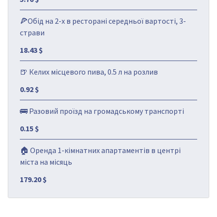
🍕Обід на 2-х в ресторані середньої вартості, 3-
страви
18.43 $
🍺 Келих місцевого пива, 0.5 л на розлив
0.92 $
🚌 Разовий проїзд на громадському транспорті
0.15 $
🏠 Оренда 1-кімнатних апартаментів в центрі
міста на місяць
179.20 $