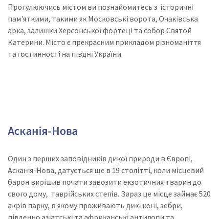
Прогулюючись містом ви познайомитесь з історичні
пам'яткими, такими як Московські ворота, Очаківська
арка, залишки Херсонської фортеці та собор Святой
Катерини.
Місто є прекрасним прикладом різноманіття
та гостинності на півдні України.
Асканія-Нова
Один з перших заповідників дикої природи в Європі,
Асканія-Нова, датується ще в 19 столітті, коли місцевий
барон вирішив почати завозити екзотичних тварин до
свого дому, таврійських степів. Зараз це місце займає 520
акрів парку, в якому проживають дикі коні, зебри,
південно азіатські та африканські антилопи та