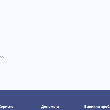
щоб
Корисне
Допомога
Виникли проб