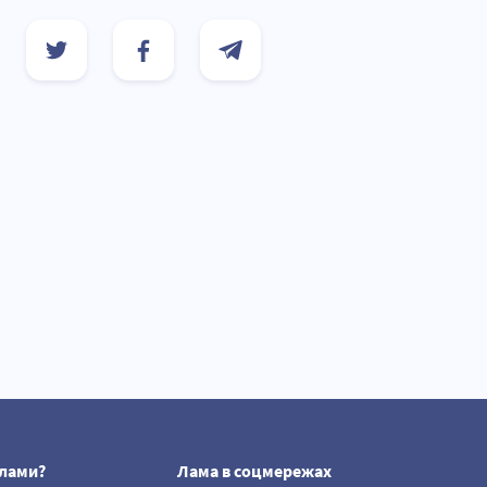
лами?
Лама в соцмережах