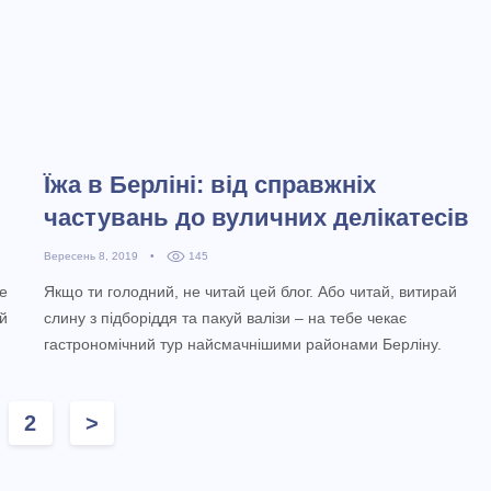
Їжа в Берліні: від справжніх
частувань до вуличних делікатесів
Вересень 8, 2019
•
145
е
Якщо ти голодний, не читай цей блог. Або читай, витирай
ой
слину з підборіддя та пакуй валізи – на тебе чекає
гастрономічний тур найсмачнішими районами Берліну.
2
>