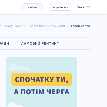
Увійти
Українська
Меню
тки Crazy Llama
Тревел блог Крейзі Лами
Топові споти
РАДИ
ЛАМОВИЙ РЕЙТИНГ