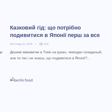
Казковий гід: що потрібно
подивитися в Японії перш за все
Листопад 11, 2019
•
410
де
Дешеві авіаквитки в Токіо на руках, чемодан складеный,
й
але ти так і не знаєш, що подивитися в Японії?...