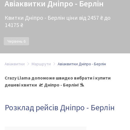
Авіаквитки Дніпро - Берлін
Квитки Дніпро - Берлін ціни від 2457 ₴ до
14175 ₴
Червень 6
Авіаквитки
Маршрути
Авіаквитки Дніпро - Берлін
Crazy Llama допоможе швидко вибрати і купити
дешеві квитки 🛫 Дніпро - Берлін! 🛬
Розклад рейсів Дніпро - Берлін