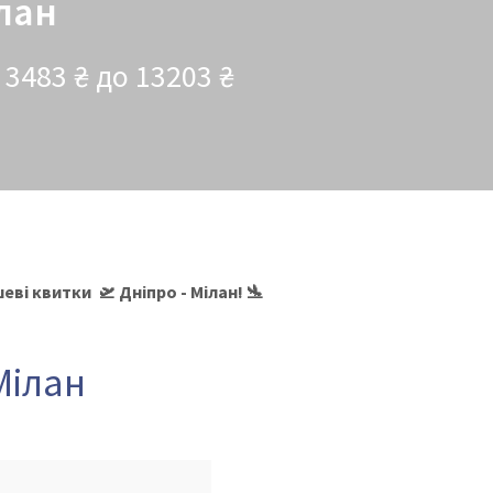
ілан
 3483 ₴ до 13203 ₴
ві квитки 🛫 Дніпро - Мілан! 🛬
Мілан