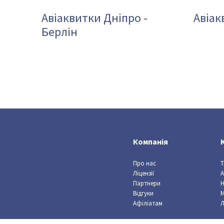
Авіаквитки Дніпро -
Авіак
Берлін
Компанія
Про нас
Т
Ліцензії
А
Партнери
Відгуки
Афіліатам
Л