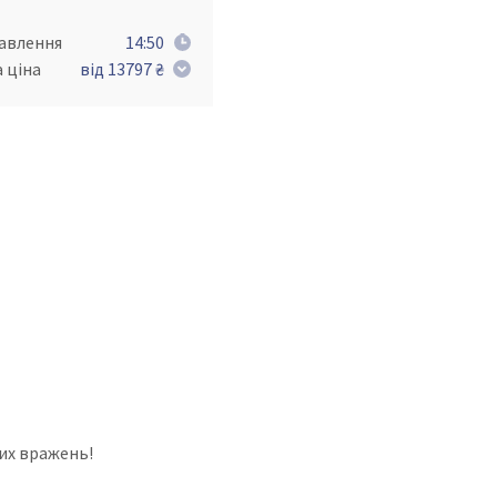
равлення
14:50
 ціна
від 13797 ₴
их вражень!