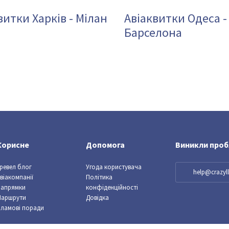
витки Харків - Мілан
Авіаквитки Одеса -
Барселона
Корисне
Допомога
Виникли про
ревел блог
Угода користувача
help@crazy
віакомпанії
Політика
Напрямки
конфіденційності
Маршрути
Довідка
ламові поради