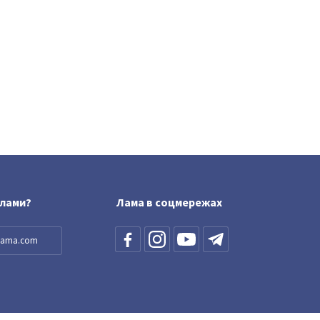
блами?
Лама в соцмережах
llama.com