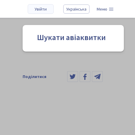
Увійти
Українська
Меню
Шукати авіаквитки
Поділитися