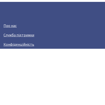
Про нас
Служба підтримки
Конфіденційність
Угода користувача
Заробляй з Crazy Llama!
Виникли проблами?
help@crazyllama.com
Лама в соцмережах