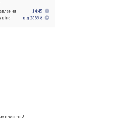
e
равлення
14:45
 ціна
від 2889 ₴
их вражень!