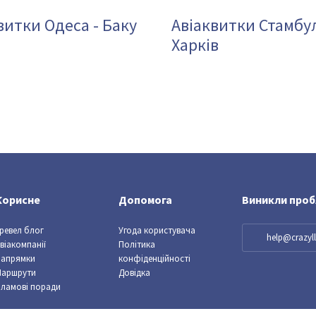
витки Одеса - Баку
Авіаквитки Стамбул
Харків
Корисне
Допомога
Виникли про
ревел блог
Угода користувача
help@crazy
віакомпанії
Політика
Напрямки
конфіденційності
Маршрути
Довідка
ламові поради