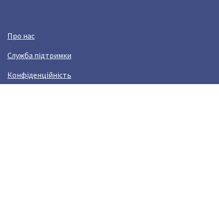
Про нас
Служба підтримки
Конфіденційність
Угода користувача
Заробляй з Crazy Llama!
Виникли проблами?
help@crazyllama.com
Лама в соцмережах