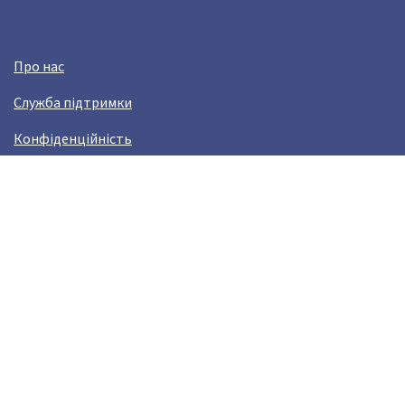
Про нас
Служба підтримки
Конфіденційність
Угода користувача
Заробляй з Crazy Llama!
Виникли проблами?
help@crazyllama.com
Лама в соцмережах