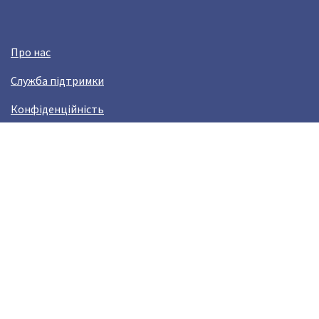
Про нас
Служба підтримки
Конфіденційність
Угода користувача
Заробляй з Crazy Llama!
Виникли проблами?
help@crazyllama.com
Лама в соцмережах