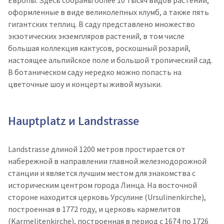
Европы. Здесь собраны более 10 тысяч видов растений,
оформленные в виде великолепных клумб, а также пять
гигантских теплиц. В саду представлено множество
экзотических экземпляров растений, в том числе
большая коллекция кактусов, роскошный розарий,
настоящее альпийское поле и большой тропический сад.
В ботаническом саду нередко можно попасть на
цветочные шоу и концерты живой музыки.
Hauptplatz и Landstrasse​
Landstrasse длиной 1200 метров простирается от
набережной в направлении главной железнодорожной
станции и является лучшим местом для знакомства с
историческим центром города Линца. На восточной
стороне находится церковь Урсулине (Ursulinenkirche),
построенная в 1772 году, и церковь кармелитов
(Karmelitenkirche), построенная в период с 1674 по 1726