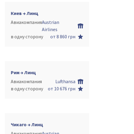
Киев → Линц
Авиакомпания
Austrian
Airlines
в одну сторону
от 8 860 грн
Рим → Линц
Авиакомпания
Lufthansa
в одну сторону
от 10 676 грн
Чикаго → Линц
Авиакомпания
Austrian