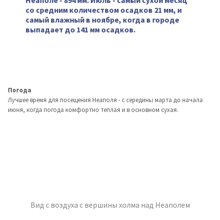
Неаполе - 894 мм. Июль - самый сухой месяц
со средним количеством осадков 21 мм, и
самый влажный в ноябре, когда в городе
выпадает до 141 мм осадков.
Погода
Лучшее время для посещения Неаполя - с середины марта до начала
июня, когда погода комфортно теплая и в основном сухая.
Вид с воздуха с вершины холма над Неаполем