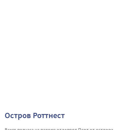
Остров Роттнест
Всего полчаса на пароме отделяют Перт от острова