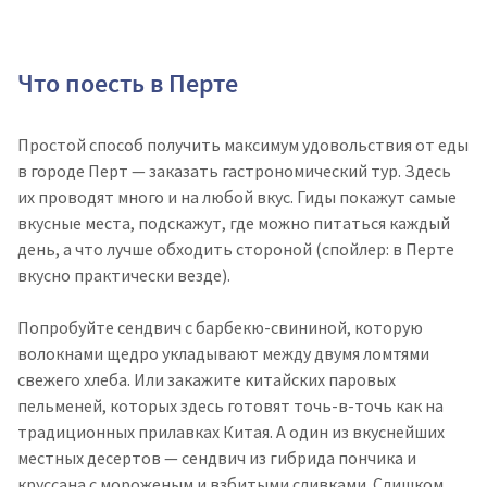
Что поесть в Перте
Простой способ получить максимум удовольствия от еды
в городе Перт — заказать гастрономический тур. Здесь
их проводят много и на любой вкус. Гиды покажут самые
вкусные места, подскажут, где можно питаться каждый
день, а что лучше обходить стороной (спойлер: в Перте
вкусно практически везде).
Попробуйте сендвич с барбекю-свининой, которую
волокнами щедро укладывают между двумя ломтями
свежего хлеба. Или закажите китайских паровых
пельменей, которых здесь готовят точь-в-точь как на
традиционных прилавках Китая. А один из вкуснейших
местных десертов — сендвич из гибрида пончика и
круссана с мороженым и взбитыми сливками. Слишком