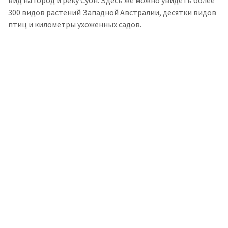
вид на город и реку Суон. Здесь же можно увидеть более
300 видов растений Западной Австралии, десятки видов
птиц и километры ухоженных садов.