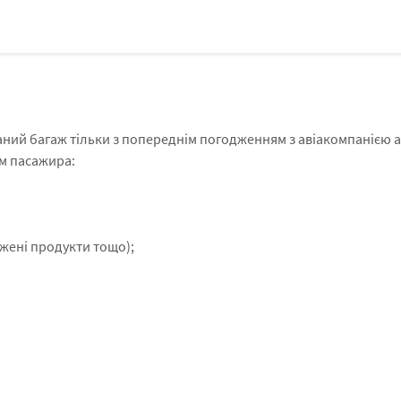
аний багаж тільки з попереднім погодженням з авіакомпанією 
ом пасажира:
жені продукти тощо);