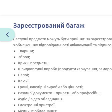
Зареєстрований багаж
Наступні предмети можуть бути прийняті як зареєстров
з обмеженням відповідальності авіакомпанії та підпис
Тварини;
Зброя;
Крихкі предмети;
Швидкопсувні вироби (продукти харчування, заморо
Напої;
Ключі;
Гроші, ювелірні вироби або цінності;
Важливі документи – приватні або професійні;
Аудіо / відео обладнання;
Електронні пристрої;
Медичне обладнання;