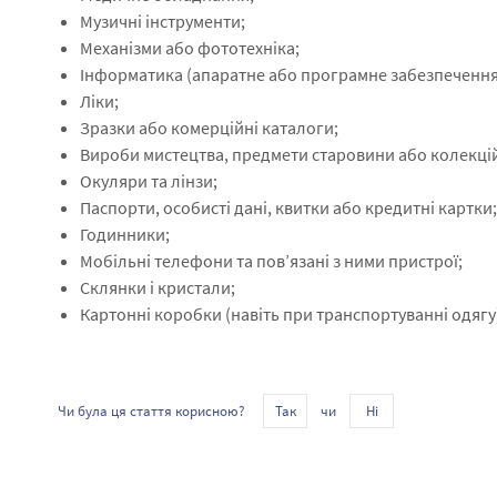
Музичні інструменти;
Механізми або фототехніка;
Інформатика (апаратне або програмне забезпечення
Ліки;
Зразки або комерційні каталоги;
Вироби мистецтва, предмети старовини або колекці
Окуляри та лінзи;
Паспорти, особисті дані, квитки або кредитні картки;
Годинники;
Мобільні телефони та пов’язані з ними пристрої;
Склянки і кристали;
Картонні коробки (навіть при транспортуванні одягу
чи
Чи була ця стаття корисною?
Так
Ні