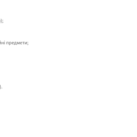
);
йні предмети;
).