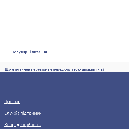
Популярні питання
Що я повинен перевірити перед оплатою авіаквитків?
Чи потрібно друкувати мій посадковий талон?
Про нас
Необхідний вік тварини для авіаперевезень
Служба підтримки
Конфіденційність
Потрібна допомога?
Зв'яжіться з нами