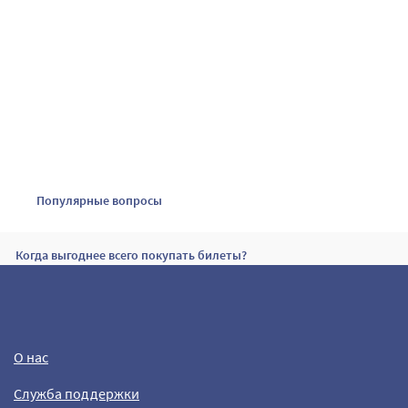
Популярные вопросы
Когда выгоднее всего покупать билеты?
Эконом, премиум-эконом или бизнес-класс
О нас
Могу ли я путешествовать со своим домашним животным?
Служба поддержки