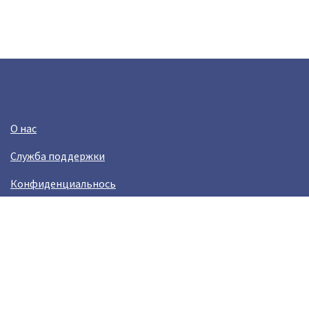
О нас
Служба поддержки
Конфиденциальнось
Условия использования
Зарабатывай вместе с Crazy Llama
Easylinkz Crazy Llama sales competition