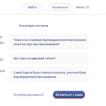
Увійти
Українська
Меню
Популярні питання
ав
Чому я не отримав підтвердження електронною
одо
поштою про моє бронювання?
Що таке посадковий талон?
ії.
ння
З моєї карти була стягнута оплата, але я не бачу
підтвердження бронювання
Потрібна допомога?
Зв'яжіться з нами