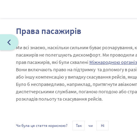
Права пасажирів
Ми всі знаємо, наскільки сильним буває розчарування, к
пасажирів не полегшують дискомфорт. Ми проводили аг
прав пасажирів, які були схвалені
Міжнародною організа
Вони включають право на підтримку та допомогу в разі
або іншу компенсацію у випадку скасування рейсів, як
Було б несправедливо, наприклад, притягнути авіакомпа
диспетчерськими службами, поганою погодою або стра
розкладів польоту та скасування рейсів.
чи
Чи була ця стаття корисною?
Так
Ні