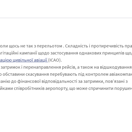
оли щось не так з перельотом . Складність і протиречивість пр
ітаційні кампанії щодо застосування однакових принципів щ
цією цивільної авіації
(ICAO).
 затримок і перенаправлення рейсів, а також на відшкодування
що обставини скасування перебувають під контролем авіакомпан
нію до фінансової відповідальності за затримки, пов’язані з
йками співробітників аеропорту, що може спричинити поруше